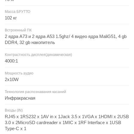
Масса БРУТТО
102 кг
Встроенный ПК
2 ядра A73 и 2 ядра A53 1.5ghz/ 4 видео ядра MaliG51, 4 gb
DDR4, 32 gb накопитель
Контрастность дисплея(динамическая)
4000:1
Мощность аудио
2x10W
Технология распознавания касаний
Инфракрасная
Входы (IN)
RJ45 x 1RS232 x 1AV in x 1Jack 3.5 x 1VGA x 1HDMI x 2USB
3.0 x 2MicroSD cardreader x 1MIC x 1RF Interface x 1USB
Type-C x 1