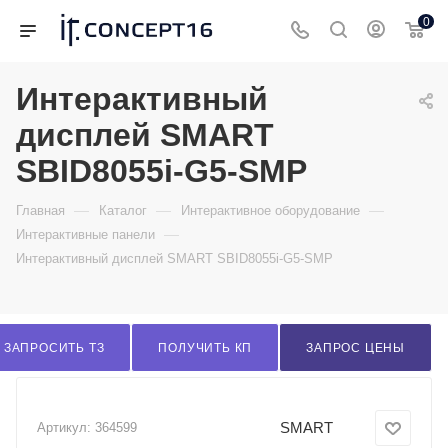
0
Интерактивный
дисплей SMART
SBID8055i-G5-SMP
—
—
—
Главная
Каталог
Интерактивное оборудование
—
Интерактивные панели
Интерактивный дисплей SMART SBID8055i-G5-SMP
ЗАПРОСИТЬ ТЗ
ПОЛУЧИТЬ КП
ЗАПРОС ЦЕНЫ
SMART
Артикул:
364599